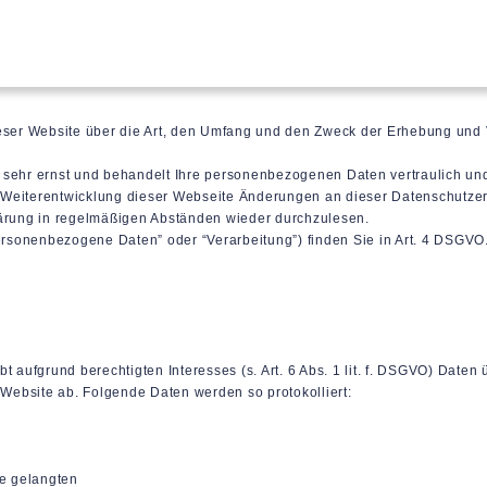
dieser Website über die Art, den Umfang und den Zweck der Erhebung u
 sehr ernst und behandelt Ihre personenbezogenen Daten vertraulich und
 Weiterentwicklung dieser Webseite Änderungen an dieser Datenschutz
lärung in regelmäßigen Abständen wieder durchzulesen.
personenbezogene Daten” oder “Verarbeitung”) finden Sie in Art. 4 DSGVO
t aufgrund berechtigten Interesses (s. Art. 6 Abs. 1 lit. f. DSGVO) Daten
 Website ab. Folgende Daten werden so protokolliert:
te gelangten