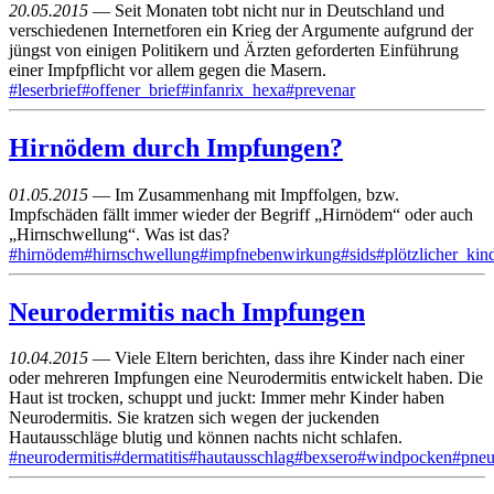
20.05.2015
— Seit Monaten tobt nicht nur in Deutschland und
verschiedenen Internetforen ein Krieg der Argumente aufgrund der
jüngst von einigen Politikern und Ärzten geforderten Einführung
einer Impfpflicht vor allem gegen die Masern.
#leserbrief
#offener_brief
#infanrix_hexa
#prevenar
Hirnödem durch Impfungen?
01.05.2015
— Im Zusammenhang mit Impffolgen, bzw.
Impfschäden fällt immer wieder der Begriff „Hirnödem“ oder auch
„Hirnschwellung“. Was ist das?
#hirnödem
#hirnschwellung
#impfnebenwirkung
#sids
#plötzlicher_kin
Neurodermitis nach Impfungen
10.04.2015
— Viele Eltern berichten, dass ihre Kinder nach einer
oder mehreren Impfungen eine Neurodermitis entwickelt haben. Die
Haut ist trocken, schuppt und juckt: Immer mehr Kinder haben
Neurodermitis. Sie kratzen sich wegen der juckenden
Hautausschläge blutig und können nachts nicht schlafen.
#neurodermitis
#dermatitis
#hautausschlag
#bexsero
#windpocken
#pne