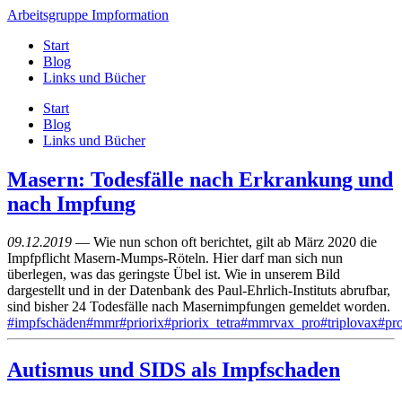
Arbeitsgruppe Impformation
Start
Blog
Links und Bücher
Start
Blog
Links und Bücher
Masern: Todesfälle nach Erkrankung und
nach Impfung
09.12.2019
— Wie nun schon oft berichtet, gilt ab März 2020 die
Impfpflicht Masern-Mumps-Röteln. Hier darf man sich nun
überlegen, was das geringste Übel ist. Wie in unserem Bild
dargestellt und in der Datenbank des Paul-Ehrlich-Instituts abrufbar,
sind bisher 24 Todesfälle nach Masernimpfungen gemeldet worden.
#impfschäden
#mmr
#priorix
#priorix_tetra
#mmrvax_pro
#triplovax
#pr
Autismus und SIDS als Impfschaden