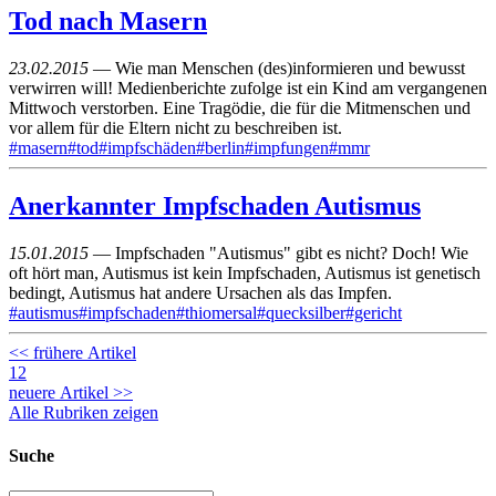
Tod nach Masern
23.02.2015
— Wie man Menschen (des)informieren und bewusst
verwirren will! Medienberichte zufolge ist ein Kind am vergangenen
Mittwoch verstorben. Eine Tragödie, die für die Mitmenschen und
vor allem für die Eltern nicht zu beschreiben ist.
#masern
#tod
#impfschäden
#berlin
#impfungen
#mmr
Anerkannter Impfschaden Autismus
15.01.2015
— Impfschaden "Autismus" gibt es nicht? Doch! Wie
oft hört man, Autismus ist kein Impfschaden, Autismus ist genetisch
bedingt, Autismus hat andere Ursachen als das Impfen.
#autismus
#impfschaden
#thiomersal
#quecksilber
#gericht
<< frühere Artikel
1
2
neuere Artikel >>
Alle Rubriken zeigen
Suche