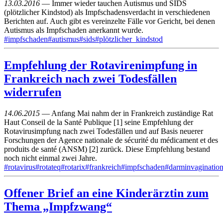
13.03.2016
— Immer wieder tauchen Autismus und SIDS
(plötzlicher Kindstod) als Impfschadensverdacht in verschiedenen
Berichten auf. Auch gibt es vereinzelte Fälle vor Gericht, bei denen
Autismus als Impfschaden anerkannt wurde.
#impfschaden
#autismus
#sids
#plötzlicher_kindstod
Empfehlung der Rotavirenimpfung in
Frankreich nach zwei Todesfällen
widerrufen
14.06.2015
— Anfang Mai nahm der in Frankreich zuständige Rat
Haut Conseil de la Santé Publique [1] seine Empfehlung der
Rotavirusimpfung nach zwei Todesfällen und auf Basis neuerer
Forschungen der Agence nationale de sécurité du médicament et des
produits de santé (ANSM) [2] zurück. Diese Empfehlung bestand
noch nicht einmal zwei Jahre.
#rotavirus
#rotateq
#rotarix
#frankreich
#impfschaden
#darminvaginatio
Offener Brief an eine Kinderärztin zum
Thema „Impfzwang“