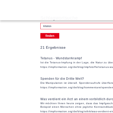
Schlagwortsuche
21 Ergebnisse
Tetanus - Wundstarrkrampf
Ist die Tetanus-Impfung in der Lage, die Natur zu übe
https://impformation.org/de/blog/impfstoffe/tetanus-
Spenden für die Dritte Welt?
Die Manipulation ist überall. Spendenaufrufe überfl
https://impformation.org/de/blog/kommentare/spenden-
Was verdient ein Arzt an einem vorbildlich d
Wir möchten Ihnen heute zeigen, dass das Impfgeschäf
Beispiel einen Menschen ohne jegliche Kontraindikat
https://impformation.org/de/blog/ethik/was-verdient-