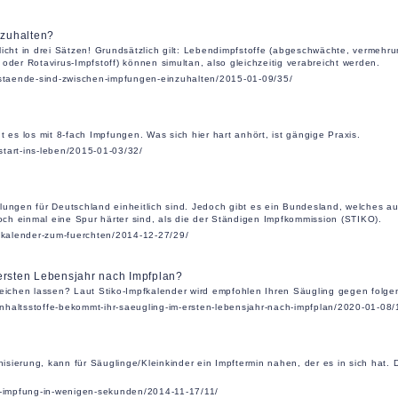
nzuhalten?
licht in drei Sätzen! Grundsätzlich gilt: Lebendimpfstoffe (abgeschwächte, vermehru
oder Rotavirus-Impfstoff) können simultan, also gleichzeitig verabreicht werden.
abstaende-sind-zwischen-impfungen-einzuhalten/2015-01-09/35/
s los mit 8-fach Impfungen. Was sich hier hart anhört, ist gängige Praxis.
-start-ins-leben/2015-01-03/32/
lungen für Deutschland einheitlich sind. Jedoch gibt es ein Bundesland, welches a
ch einmal eine Spur härter sind, als die der Ständigen Impfkommission (STIKO).
pfkalender-zum-fuerchten/2014-12-27/29/
 ersten Lebensjahr nach Impfplan?
reichen lassen? Laut Stiko-Impfkalender wird empfohlen Ihren Säugling gegen folge
-inhaltsstoffe-bekommt-ihr-saeugling-im-ersten-lebensjahr-nach-impfplan/2020-01-08/
sierung, kann für Säuglinge/Kleinkinder ein Impftermin nahen, der es in sich hat.
ch-impfung-in-wenigen-sekunden/2014-11-17/11/