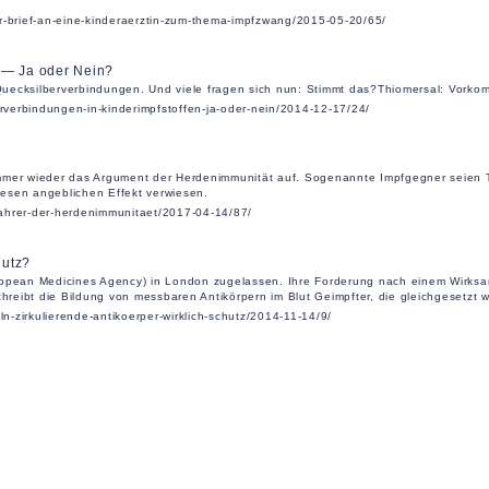
r-brief-an-eine-kinderaerztin-zum-thema-impfzwang/2015-05-20/65/
 — Ja oder Nein?
n Quecksilberverbindungen. Und viele fragen sich nun: Stimmt das?Thiomersal: Vork
erverbindungen-in-kinderimpfstoffen-ja-oder-nein/2014-12-17/24/
mmer wieder das Argument der Herdenimmunität auf. Sogenannte Impfgegner seien Tr
diesen angeblichen Effekt verwiesen.
tfahrer-der-herdenimmunitaet/2017-04-14/87/
hutz?
ropean Medicines Agency) in London zugelassen. Ihre Forderung nach einem Wirksam
reibt die Bildung von messbaren Antikörpern im Blut Geimpfter, die gleichgesetzt 
ln-zirkulierende-antikoerper-wirklich-schutz/2014-11-14/9/