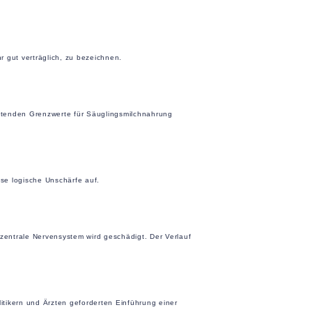
 gut verträglich, zu bezeichnen.
altenden Grenzwerte für Säuglingsmilchnahrung
sse logische Unschärfe auf.
 zentrale Nervensystem wird geschädigt. Der Verlauf
itikern und Ärzten geforderten Einführung einer