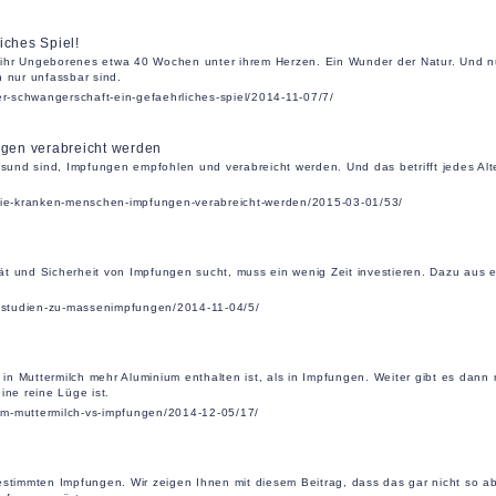
iches Spiel!
ihr Ungeborenes etwa 40 Wochen unter ihrem Herzen. Ein Wunder der Natur. Und nu
 nur unfassbar sind.
er-schwangerschaft-ein-gefaehrliches-spiel/2014-11-07/7/
gen verabreicht werden
esund sind, Impfungen empfohlen und verabreicht werden. Und das betrifft jedes Alt
-wie-kranken-menschen-impfungen-verabreicht-werden/2015-03-01/53/
t und Sicherheit von Impfungen sucht, muss ein wenig Zeit investieren. Dazu aus e
eitstudien-zu-massenimpfungen/2014-11-04/5/
s in Muttermilch mehr Aluminium enthalten ist, als in Impfungen. Weiter gibt es dann
ine reine Lüge ist.
nium-muttermilch-vs-impfungen/2014-12-05/17/
timmten Impfungen. Wir zeigen Ihnen mit diesem Beitrag, dass das gar nicht so ab