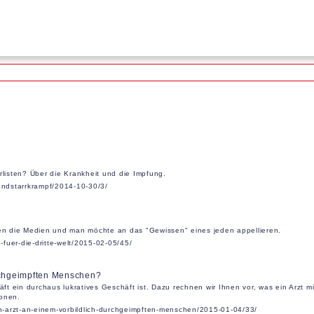
rlisten? Über die Krankheit und die Impfung.
wundstarrkrampf/2014-10-30/3/
uten die Medien und man möchte an das "Gewissen" eines jeden appellieren.
fuer-die-dritte-welt/2015-02-05/45/
urchgeimpften Menschen?
t ein durchaus lukratives Geschäft ist. Dazu rechnen wir Ihnen vor, was ein Arzt 
ionen.
ein-arzt-an-einem-vorbildlich-durchgeimpften-menschen/2015-01-04/33/