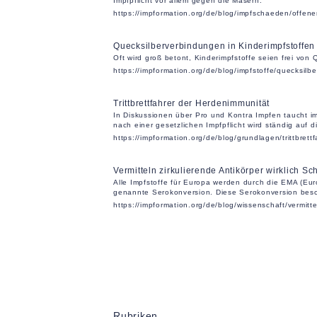
Impfpflicht vor allem gegen die Masern.
https://impformation.org/de/blog/impfschaeden/offene
Quecksilberverbindungen in Kinderimpfstoffen
Oft wird groß betont, Kinderimpfstoffe seien frei vo
https://impformation.org/de/blog/impfstoffe/quecksilb
Trittbrettfahrer der Herdenimmunität
In Diskussionen über Pro und Kontra Impfen taucht i
nach einer gesetzlichen Impfpflicht wird ständig auf 
https://impformation.org/de/blog/grundlagen/trittbret
Vermitteln zirkulierende Antikörper wirklich Sc
Alle Impfstoffe für Europa werden durch die EMA (Eu
genannte Serokonversion. Diese Serokonversion besch
https://impformation.org/de/blog/wissenschaft/vermitte
Rubriken