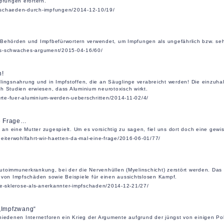
pfungen erörtern.
nschaeden-durch-impfungen/2014-12-10/19/
 Behörden und Impfbefürwortern verwendet, um Impfungen als ungefährlich bzw. sehr
osis-schwaches-argument/2015-04-16/60/
n!
glingsnahrung und in Impfstoffen, die an Säuglinge verabreicht werden! Die einzuh
h Studien erwiesen, dass Aluminium neurotoxisch wirkt.
erte-fuer-aluminium-werden-ueberschritten/2014-11-02/4/
ne Frage…
t an eine Mutter zugespielt. Um es vorsichtig zu sagen, fiel uns dort doch eine gewi
beiterwohlfahrt-wir-haetten-da-mal-eine-frage/2016-06-01/77/
n
 Autoimmunerkrankung, bei der die Nervenhüllen (Myelinschicht) zerstört werden. Das
 von Impfschäden sowie Beispiele für einen aussichtslosen Kampf.
le-sklerose-als-anerkannter-impfschaden/2014-12-21/27/
 „Impfzwang“
hiedenen Internetforen ein Krieg der Argumente aufgrund der jüngst von einigen Pol