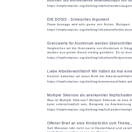
berichten und erschreckende Nebenwirkungen von Im
https://impformation.org/de/blog/impfschaeden/auge
DIE DOSIS - Schwaches Argument
Diese Aussage wird sehr gerne von Ärzten, Biologen,
https://impformation.org/de/blog/inhaltsstoffe/die-d
Grenzwerte für Aluminium werden überschritte
Vergleichen wir die Grenzwerte von Aluminium in Säu
werden aus gutem Grund niedrig gehalten. Es ist durc
https://impformation.org/de/blog/inhaltsstoffe/grenzw
Liebe Arbeiterwohlfahrt! Wir hätten da mal ei
Kürzlich bekamen wir einen Brief der Arbeiterwohlfahr
https://impformation.org/de/blog/kommentare/liebe-ar
Multiple Sklerose als anerkannter Impfschade
Was ist Multiple Sklerose? Multiple Sklerose ist eine
kann unterschiedlich sein. Beispiele zur Anerkennung
https://impformation.org/de/blog/impfschaeden/multip
Offener Brief an eine Kinderärztin zum Thema
Seit Monaten tobt nicht nur in Deutschland und versc