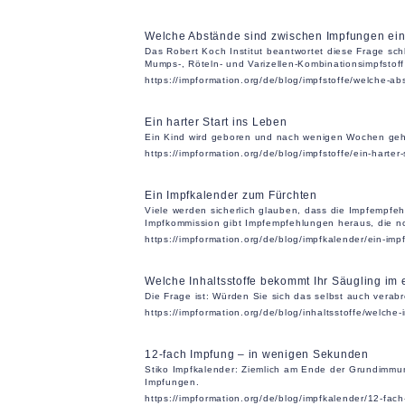
Welche Abstände sind zwischen Impfungen ei
Das Robert Koch Institut beantwortet diese Frage sch
Mumps-, Röteln- und Varizellen-Kombinationsimpfstoff 
https://impformation.org/de/blog/impfstoffe/welche-
Ein harter Start ins Leben
Ein Kind wird geboren und nach wenigen Wochen geht e
https://impformation.org/de/blog/impfstoffe/ein-harter
Ein Impfkalender zum Fürchten
Viele werden sicherlich glauben, dass die Impfempfeh
Impfkommission gibt Impfempfehlungen heraus, die no
https://impformation.org/de/blog/impfkalender/ein-im
Welche Inhaltsstoffe bekommt Ihr Säugling im
Die Frage ist: Würden Sie sich das selbst auch verab
https://impformation.org/de/blog/inhaltsstoffe/welche
12-fach Impfung – in wenigen Sekunden
Stiko Impfkalender: Ziemlich am Ende der Grundimmuni
Impfungen.
https://impformation.org/de/blog/impfkalender/12-fa