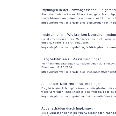
Impfungen in der Schwangerschaft: Ein gefährl
Ein Leben wächst heran. Eine schwangere Frau trägt 
Empfehlungen an Schwangere heraus, welche einfach
https://impformation.org/de/blog/ethik/impfungen-in-d
Impfwahnsinn – Wie kranken Menschen Impfun
Es ist erschreckend, wie Menschen, die nicht völlig g
entfällt, haben Sie sich getäuscht.
https://impformation.org/de/blog/ethik/impfwahnsinn
Langzeitstudien zu Massenimpfungen
Wer nach unabhängigen Langzeitstudien zu Effektivitä
Ebert vom 17.10.2006.
https://impformation.org/de/blog/wissenschaft/langz
Aluminium: Muttermilch vs. Impfungen
Es gibt tatsächlich Impfbefürworter, die glauben, das
weiterverbreiten, meist noch in dem Wissen, dass es e
https://impformation.org/de/blog/inhaltsstoffe/alumi
Augenschäden durch Impfungen
Viele Menschen berichten von Augenschäden nach bes