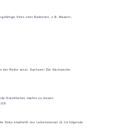
ngsfähige Viren oder Bakterien, z.B. Masern-,
us der Reihe tanzt. Sachsen! Die Sächsische
nde Krankheiten impfen zu lassen.
103/
 Die Stiko empfiehlt von Lebensmonat 11-14 folgende